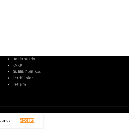
Hakkımızda
KVKK
Gizlilik Politikası
Sertifikalar
İletişim
rsunuz.
ACCEPT