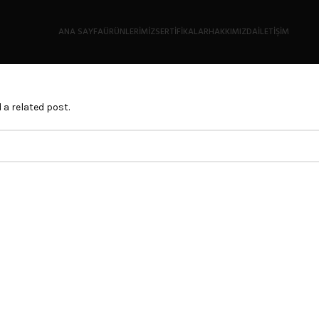
ANA SAYFA
ÜRÜNLERİMİZ
SERTIFIKALAR
HAKKIMIZDA
İLETIŞIM
 a related post.